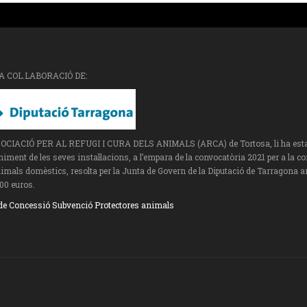
A COL.LABORACIÓ DE:
SOCIACIÓ PER AL REFUGI I CURA DELS ANIMALS (ARCA) de Tortosa, li ha estat a
ment de les seves instal·lacions, a l’empara de la convocatòria 2021 per a la c
imals domèstics, resolta per la Junta de Govern de la Diputació de Tarragona a
00 euros.
de Concessió Subvenció Protectores animals