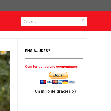
ENS AJUDES?
Com fer donacions econòmiques
Un milió de gràcies :-)