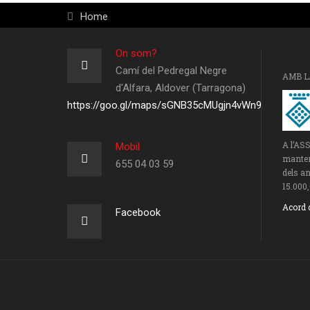
Home
On som?
Camí del Pedregal Negre
AMB L
d'Alfara, Aldover (Tarragona)
https://goo.gl/maps/sGNB35cMUgjn4vWn9
A l’AS
Mobil
manteni
655 04 03 59
dels an
15.000,
Acord 
Facebook