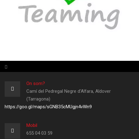
On som?
Camí del Pedregal Negre d'Alfara, Aldover
(Tarragona)
https://goo.gl/maps/sGNB35cMUgjn4vWn9
Mobil
655 04 03 59