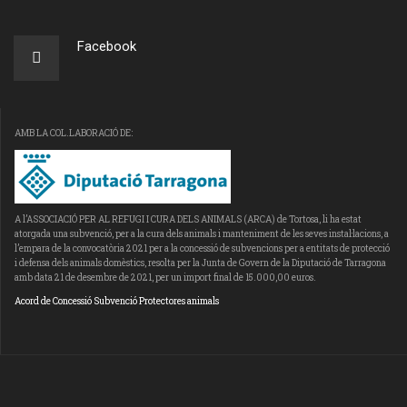
Facebook
AMB LA COL.LABORACIÓ DE:
A l’ASSOCIACIÓ PER AL REFUGI I CURA DELS ANIMALS (ARCA) de Tortosa, li ha estat
atorgada una subvenció, per a la cura dels animals i manteniment de les seves instal·lacions, a
l’empara de la convocatòria 2021 per a la concessió de subvencions per a entitats de protecció
i defensa dels animals domèstics, resolta per la Junta de Govern de la Diputació de Tarragona
amb data 21 de desembre de 2021, per un import final de 15.000,00 euros.
Acord de Concessió Subvenció Protectores animals