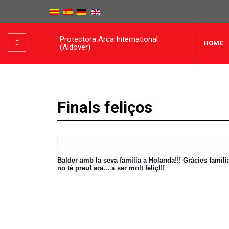
Protectora Arca International
HOME
(Aldover)
Finals feliços
Balder amb la seva família a Holanda!!! Gràcies famíli
no té preu! ara... a ser molt feliç!!!