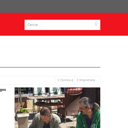
Correu-e
Imprimeix
tges