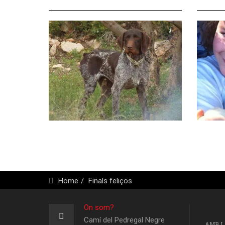
Home
Finals feliços
On som?
Camí del Pedregal Negre
AMB L