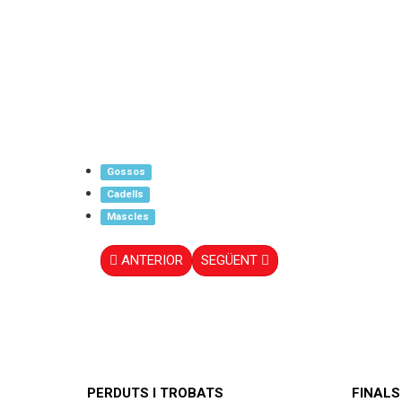
Gossos
Cadells
Mascles
ANTERIOR
SEGÜENT
PERDUTS I TROBATS
FINALS