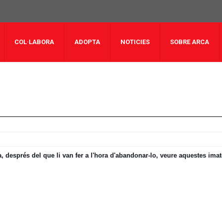
COL·LABORA
ADOPTA
NOTICIES
SOBRE ARCA
a, després del que li van fer a l'hora d'abandonar-lo, veure aquestes ima