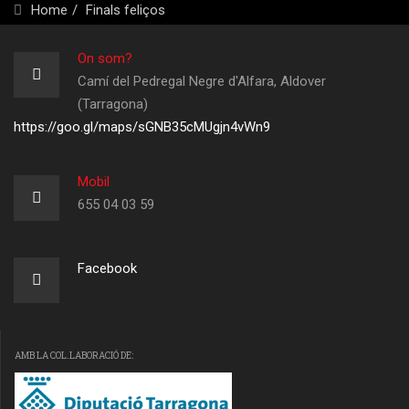
Home
Finals feliços
On som?
Camí del Pedregal Negre d'Alfara, Aldover
(Tarragona)
https://goo.gl/maps/sGNB35cMUgjn4vWn9
Mobil
655 04 03 59
Facebook
AMB LA COL.LABORACIÓ DE: