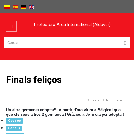
Protectora Arca International (Aldover)
Finals feliços
Correu-e
Imprimeix
Un altre germanet adoptat!!! A partir d'ara viurà a Bèlgica igual
que els seus altres 2 germanets! Gràcies a Jo & cia per adoptar!
Gossos
Cadells