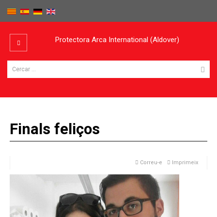
Protectora Arca International (Aldover)
Finals feliços
Correu-e
Imprimeix