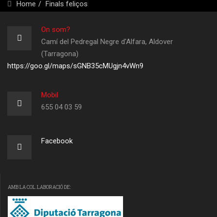
Home
Finals feliços
On som?
Camí del Pedregal Negre d'Alfara, Aldover
(Tarragona)
https://goo.gl/maps/sGNB35cMUgjn4vWn9
Mobil
655 04 03 59
Facebook
AMB LA COL.LABORACIÓ DE: