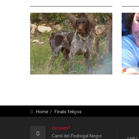
Home
Finals feliços
On som?
Camí del Pedregal Negre
AMB L