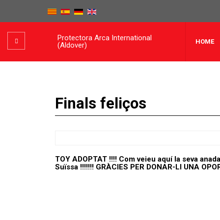
Protectora Arca International
HOME
(Aldover)
Finals feliços
TOY ADOPTAT !!!! Com veieu aquí la seva anada de 
Suïssa !!!!!!! GRÀCIES PER DONAR-LI UNA OPORTU