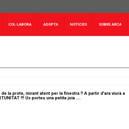
COL·LABORA
ADOPTA
NOTICIES
SOBRE ARCA
la prote, mirant atent per la finestra !! A partir d'ara viurà a
NITAT !!! Us porteu una petita joia ....