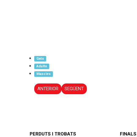
Gats
Adults
Mascles
ANTERIOR
SEGÜENT
PERDUTS I TROBATS
FINALS