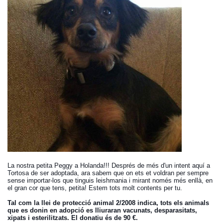
La nostra petita Peggy a Holanda!!! Després de més d'un intent aquí a
Tortosa de ser adoptada, ara sabem que on ets et voldran per sempre
sense importar-los que tinguis leishmania i mirant només més enllà, en
el gran cor que tens, petita! Estem tots molt contents per tu.
Tal com la llei de protecció animal 2/2008 indica, tots els animals
que es donin en adopció es lliuraran vacunats, desparasitats,
xipats i esterilitzats. El donatiu és de 90 €.