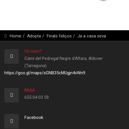
Home
Adopta
Finals feliços
Ja a casa seva
On som?
Camí del Pedregal Negre d'Alfara, Aldover
(Tarragona)
https://goo.gl/maps/sGNB35cMUgjn4vWn9
Mobil
655 04 03 59
Facebook