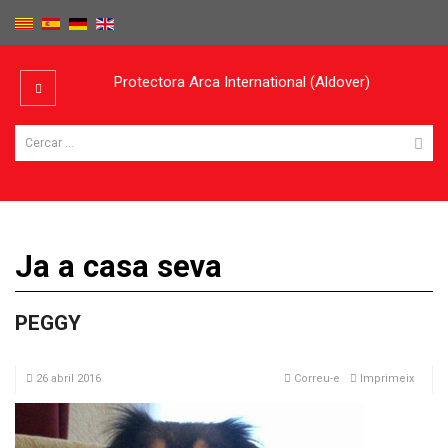
Protectora Arca International (Aldover)
Ja a casa seva
PEGGY
26 abril 2016
Correu-e
Imprimeix