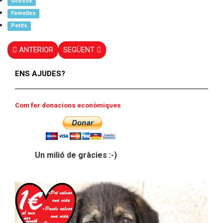
Gossos
Femelles
Petits
ANTERIOR
SEGÜENT
ENS AJUDES?
Com fer donacions econòmiques
Un milió de gràcies :-)