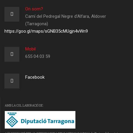
On som?
Camí del Pedregal Negre d'Alfara, Aldover
(Tarragona)
https://goo.gl/maps/sGNB35cMUgjn4vWn9
Mobil
655 04 03 59
Facebook
AMB LA COL.LABORACIÓ DE: