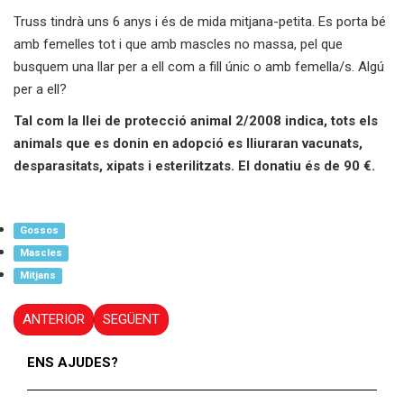
Truss tindrà uns 6 anys i és de mida mitjana-petita. Es porta bé
amb femelles tot i que amb mascles no massa, pel que
busquem una llar per a ell com a fill únic o amb femella/s. Algú
per a ell?
Tal com la llei de protecció animal 2/2008 indica, tots els
animals que es donin en adopció es lliuraran vacunats,
desparasitats, xipats i esterilitzats. El donatiu és de 90 €.
Gossos
Mascles
Mitjans
ANTERIOR
SEGÜENT
ENS AJUDES?