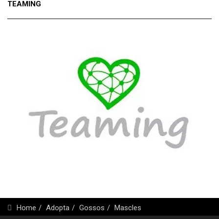
TEAMING
Home
Adopta
Gossos
Mascles