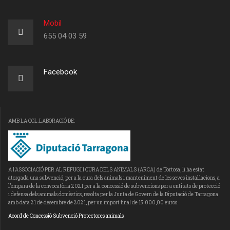
Mobil
655 04 03 59
Facebook
AMB LA COL.LABORACIÓ DE:
A l’ASSOCIACIÓ PER AL REFUGI I CURA DELS ANIMALS (ARCA) de Tortosa, li ha estat
atorgada una subvenció, per a la cura dels animals i manteniment de les seves instal·lacions, a
l’empara de la convocatòria 2021 per a la concessió de subvencions per a entitats de protecció
i defensa dels animals domèstics, resolta per la Junta de Govern de la Diputació de Tarragona
amb data 21 de desembre de 2021, per un import final de 15.000,00 euros.
Acord de Concessió Subvenció Protectores animals