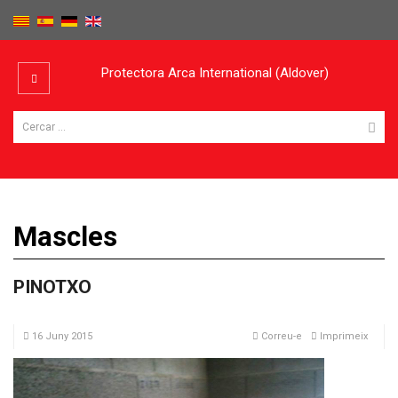
Protectora Arca International (Aldover)
Mascles
PINOTXO
16 Juny 2015
Correu-e
Imprimeix