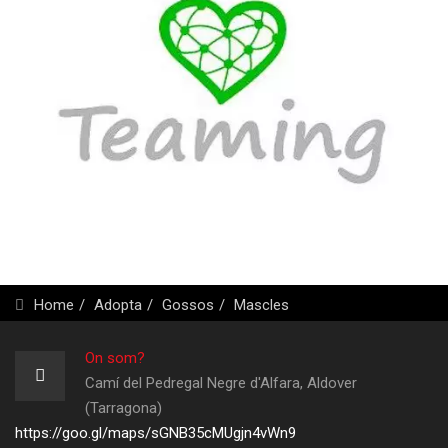
Home
Adopta
Gossos
Mascles
On som?
Camí del Pedregal Negre d'Alfara, Aldover
(Tarragona)
https://goo.gl/maps/sGNB35cMUgjn4vWn9