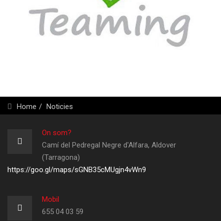
Home
Noticies
On som?
Camí del Pedregal Negre d'Alfara, Aldover
(Tarragona)
https://goo.gl/maps/sGNB35cMUgjn4vWn9
Mobil
655 04 03 59