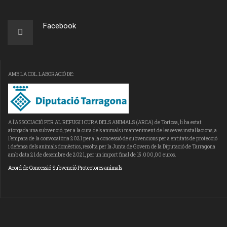
Facebook
AMB LA COL.LABORACIÓ DE:
A l’ASSOCIACIÓ PER AL REFUGI I CURA DELS ANIMALS (ARCA) de Tortosa, li ha estat
atorgada una subvenció, per a la cura dels animals i manteniment de les seves instal·lacions, a
l’empara de la convocatòria 2021 per a la concessió de subvencions per a entitats de protecció
i defensa dels animals domèstics, resolta per la Junta de Govern de la Diputació de Tarragona
amb data 21 de desembre de 2021, per un import final de 15.000,00 euros.
Acord de Concessió Subvenció Protectores animals