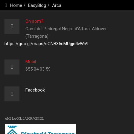
Home
EasyBlog
Arca
On som?
Camí del Pedregal Negre d'Alfara, Aldover
(Tarragona)
https://goo.gl/maps/sGNB35cMUgjn4vWn9
Mobil
655 04 03 59
Facebook
AMB LA COL.LABORACIÓ DE: