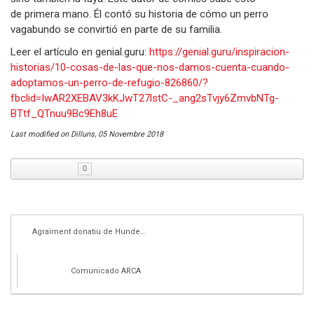
de primera mano. Él contó su historia de cómo un perro
vagabundo se convirtió en parte de su familia.
Leer el artículo en genial.guru:
https://genial.guru/inspiracion-
historias/10-cosas-de-las-que-nos-damos-cuenta-cuando-
adoptamos-un-perro-de-refugio-826860/?
fbclid=IwAR2XEBAV3kKJwT27lstC-_ang2sTvjy6ZmvbNTg-
BTtf_QTnuu9Bc9Eh8uE
Last modified on
Dilluns, 05 Novembre 2018
0
Agraïment donatiu de Hundeschauzen in Not e.v. i S...
Comunicado ARCA