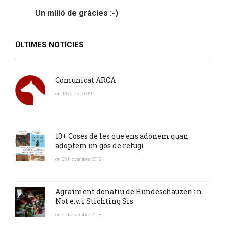
Un milió de gràcies :-)
ÚLTIMES NOTÍCIES
Comunicat ARCA
on 13 Agost 2019
10+ Coses de les que ens adonem quan
adoptem un gos de refugi
on 05 Novembre 2018
Agraïment donatiu de Hundeschauzen in
Not e.v. i Stichting Sis
on 01 Novembre 2018