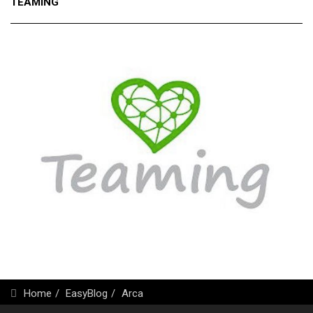
TEAMING
Home
EasyBlog
Arca