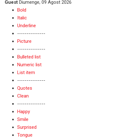
Guest
Diumenge, 09 Agost 2026
Bold
Italic
Underline
---------------
Picture
---------------
Bulleted list
Numeric list
List item
---------------
Quotes
Clean
---------------
Happy
Smile
Surprised
Tongue