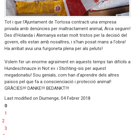
Tot i que l'Ajuntament de Tortosa contracti una empresa
privada amb denúncies per maltractament animal, Arca seguim!
Des d'Holanda i Alemanya estan molt tristos per la decisió del
govern, ells estan amb nosaltres, i s'han posat mans a l'obra!
Ha arribat avui una furgoneta plena per als peluts!
Volem
fer
un enorme agraïment en aquests temps tan difícils a
Hundeschnauze in Not ev. i
Stichting
-sis per aquest
megadonatiu! Sou genials, com han d'aprendre dels altres
països pel que fa a conscienciació i protecció animal!
GRÀCIES!!! DANKE!!!
BEDANKT
!!!
Last modified on
Diumenge, 04 Febrer 2018
0
1
2
3