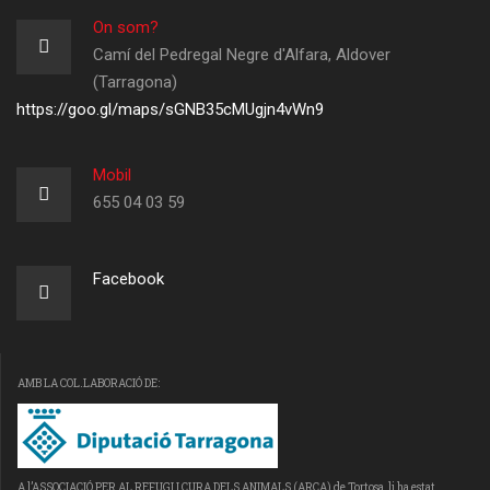
On som?
Camí del Pedregal Negre d'Alfara, Aldover
(Tarragona)
https://goo.gl/maps/sGNB35cMUgjn4vWn9
Mobil
655 04 03 59
Facebook
AMB LA COL.LABORACIÓ DE:
A l’ASSOCIACIÓ PER AL REFUGI I CURA DELS ANIMALS (ARCA) de Tortosa, li ha estat