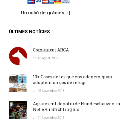
Un milió de gràcies :-)
ÚLTIMES NOTÍCIES
Comunicat ARCA
on 13 Agost 2019
10+ Coses de les que ens adonem quan
adoptem un gos de refugi
on 05 Novembre 2018
Agraïment donatiu de Hundeschauzen in
Not e.v. i Stichting Sis
on 01 Novembre 2018