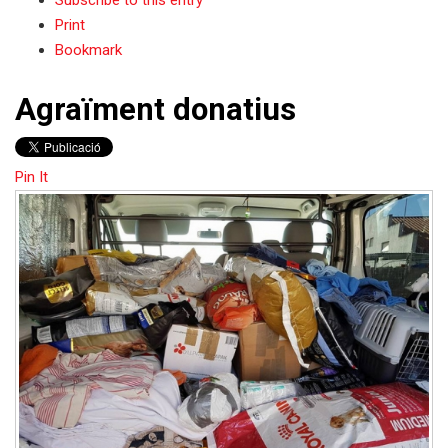
Print
Bookmark
Agraïment donatius
Pin It