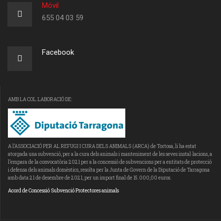
Móvil
655 04 03 59
Facebook
AMB LA COL.LABORACIÓ DE:
A l’ASSOCIACIÓ PER AL REFUGI I CURA DELS ANIMALS (ARCA) de Tortosa, li ha estat
atorgada una subvenció, per a la cura dels animals i manteniment de les seves instal·lacions, a
l’empara de la convocatòria 2021 per a la concessió de subvencions per a entitats de protecció
i defensa dels animals domèstics, resolta per la Junta de Govern de la Diputació de Tarragona
amb data 21 de desembre de 2021, per un import final de 15.000,00 euros.
Acord de Concessió Subvenció Protectores animals