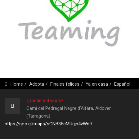
Home
Adopta
Finales felices
Ya en casa
Español
¿Dónde estamos?
Camí del Pedregal Negre d'Alfara, Aldover
(Tarragona)
https://goo.gl/maps/sGNB35cMUgjn4vWn9