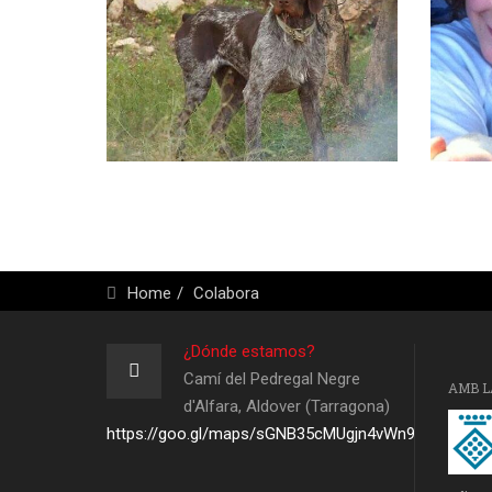
Home
Colabora
¿Dónde estamos?
Camí del Pedregal Negre
AMB L
d'Alfara, Aldover (Tarragona)
https://goo.gl/maps/sGNB35cMUgjn4vWn9