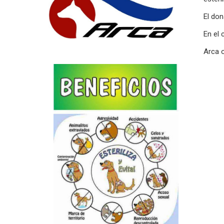
El don
En el 
Arca 