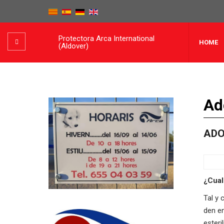
Protectora Arca International
HOME
(Aldover)
Ad
ADO
¿Cual
Tal y 
den e
esteri