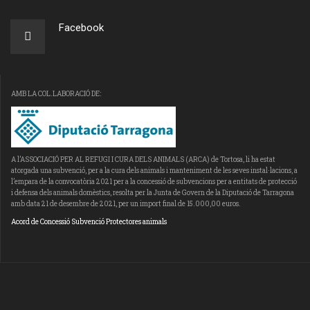
Facebook
AMB LA COL.LABORACIÓ DE:
A l’ASSOCIACIÓ PER AL REFUGI I CURA DELS ANIMALS (ARCA) de Tortosa, li ha estat
atorgada una subvenció, per a la cura dels animals i manteniment de les seves instal·lacions, a
l’empara de la convocatòria 2021 per a la concessió de subvencions per a entitats de protecció
i defensa dels animals domèstics, resolta per la Junta de Govern de la Diputació de Tarragona
amb data 21 de desembre de 2021, per un import final de 15.000,00 euros.
Acord de Concessió Subvenció Protectores animals