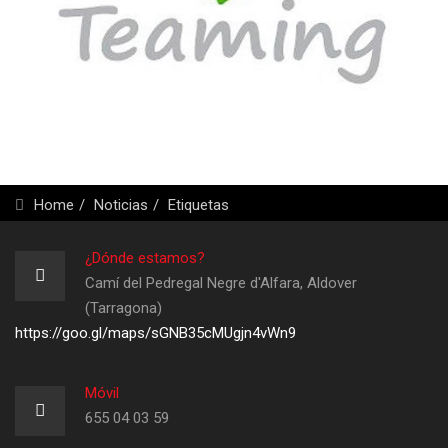
Home
Noticias
Etiquetas
¿Dónde estamos?
Camí del Pedregal Negre d'Alfara, Aldover
(Tarragona)
https://goo.gl/maps/sGNB35cMUgjn4vWn9
Móvil
655 04 03 59