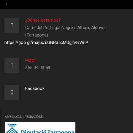
¿Dónde estamos?
Camí del Pedregal Negre d'Alfara, Aldover
(Tarragona)
https://goo.gl/maps/sGNB35cMUgjn4vWn9
Móvil
655 04 03 59
Facebook
AMB LA COL.LABORACIÓ DE: