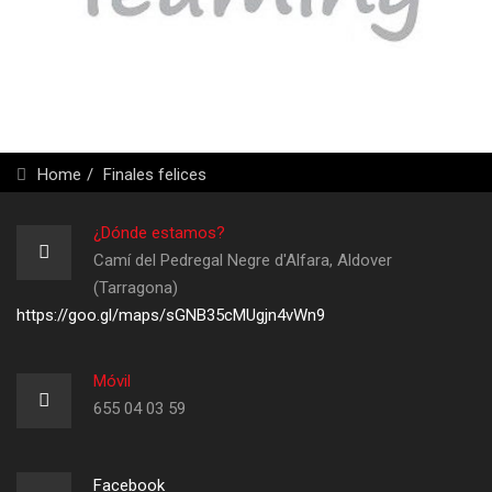
Home
Finales felices
¿Dónde estamos?
Camí del Pedregal Negre d'Alfara, Aldover
(Tarragona)
https://goo.gl/maps/sGNB35cMUgjn4vWn9
Móvil
655 04 03 59
Facebook