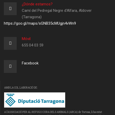
¿Dónde estamos?
Camí del Pedregal Negre d'Alfara, Aldover
(Tarragona)
https://goo.gl/maps/sGNB35cMUgjn4vWn9
Móvil
655 04 03 59
Facebook
AMB LA COL.LABORACIÓ DE:
A l’ASSOCIACIÓ PER AL REFUGI I CURA DELS ANIMALS (ARCA) de Tortosa, li ha estat