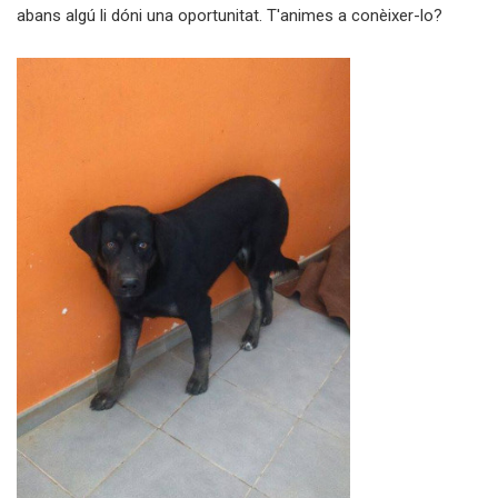
abans algú li dóni una oportunitat. T'animes a conèixer-lo?