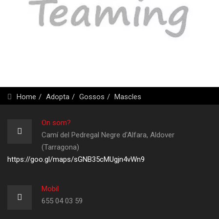
Home
Adopta
Gossos
Mascles
On som?
Camí del Pedregal Negre d'Alfara, Aldover
(Tarragona)
https://goo.gl/maps/sGNB35cMUgjn4vWn9
Mobil
655 04 03 59