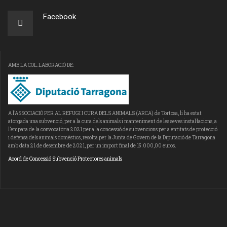
Facebook
AMB LA COL.LABORACIÓ DE:
A l’ASSOCIACIÓ PER AL REFUGI I CURA DELS ANIMALS (ARCA) de Tortosa, li ha estat
atorgada una subvenció, per a la cura dels animals i manteniment de les seves instal·lacions, a
l’empara de la convocatòria 2021 per a la concessió de subvencions per a entitats de protecció
i defensa dels animals domèstics, resolta per la Junta de Govern de la Diputació de Tarragona
amb data 21 de desembre de 2021, per un import final de 15.000,00 euros.
Acord de Concessió Subvenció Protectores animals