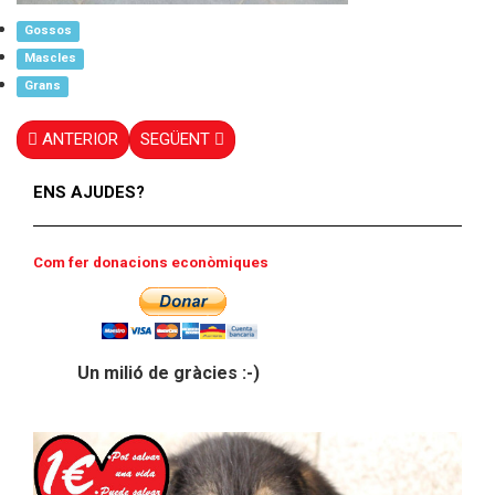
Gossos
Mascles
Grans
ANTERIOR
SEGÜENT
ENS AJUDES?
Com fer donacions econòmiques
Un milió de gràcies :-)