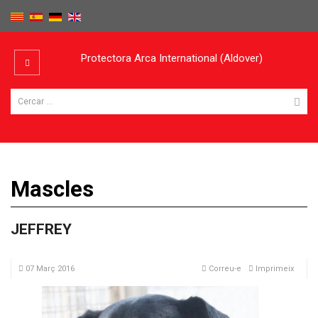
Protectora Arca International (Aldover)
Mascles
JEFFREY
07 Març 2016
Correu-e
Imprimeix