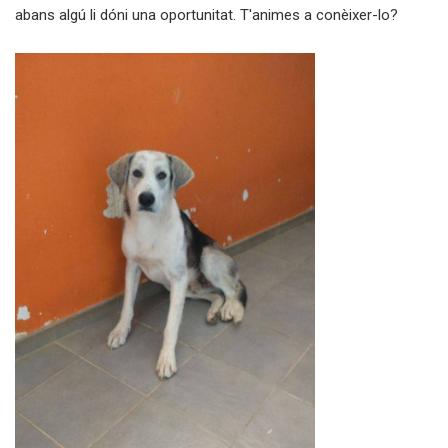
abans algú li dóni una oportunitat. T'animes a conèixer-lo?