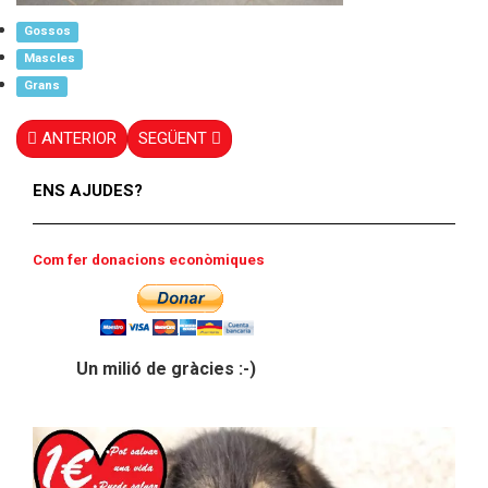
Gossos
Mascles
Grans
ANTERIOR
SEGÜENT
ENS AJUDES?
Com fer donacions econòmiques
Un milió de gràcies :-)