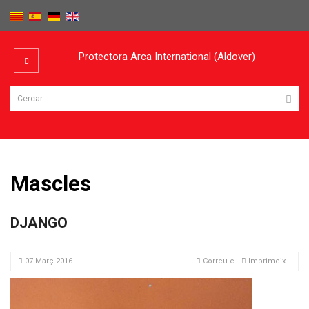
Protectora Arca International (Aldover)
Mascles
DJANGO
07 Març 2016
Correu-e
Imprimeix