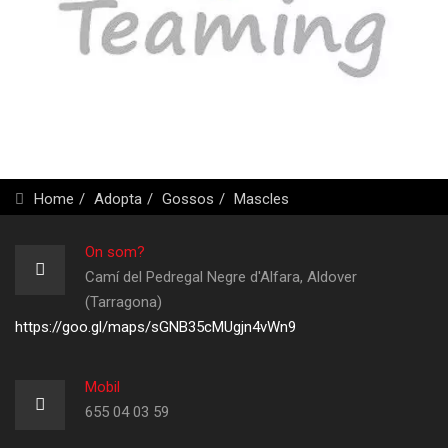
Home
Adopta
Gossos
Mascles
On som?
Camí del Pedregal Negre d'Alfara, Aldover
(Tarragona)
https://goo.gl/maps/sGNB35cMUgjn4vWn9
Mobil
655 04 03 59