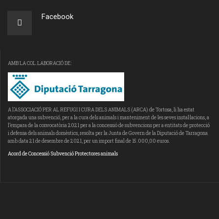
Facebook
AMB LA COL.LABORACIÓ DE:
A l’ASSOCIACIÓ PER AL REFUGI I CURA DELS ANIMALS (ARCA) de Tortosa, li ha estat
atorgada una subvenció, per a la cura dels animals i manteniment de les seves instal·lacions, a
l’empara de la convocatòria 2021 per a la concessió de subvencions per a entitats de protecció
i defensa dels animals domèstics, resolta per la Junta de Govern de la Diputació de Tarragona
amb data 21 de desembre de 2021, per un import final de 15.000,00 euros.
Acord de Concessió Subvenció Protectores animals