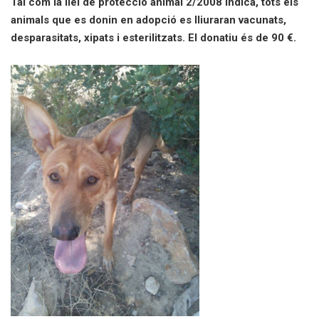
Tal com la llei de protecció animal 2/2008 indica, tots els
animals que es donin en adopció es lliuraran vacunats,
desparasitats, xipats i esterilitzats. El donatiu és de 90 €.