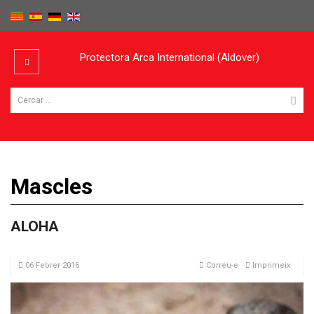
Protectora Arca International (Aldover)
Mascles
ALOHA
06 Febrer 2016
Correu-e
Imprimeix