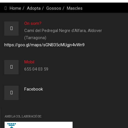
Home
Adopta
Gossos
Mascles
On som?
Camí del Pedregal Negre d'Alfara, Aldover
(Tarragona)
https://goo.gl/maps/sGNB35cMUgjn4vWn9
Mobil
655 04 03 59
Facebook
AMB LA COL.LABORACIÓ DE: