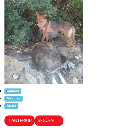
Gossos
Mascles
Grans
ANTERIOR
SEGÜENT