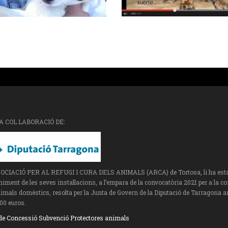
A COL.LABORACIÓ DE:
SOCIACIÓ PER AL REFUGI I CURA DELS ANIMALS (ARCA) de Tortosa, li ha estat a
ment de les seves instal·lacions, a l’empara de la convocatòria 2021 per a la c
imals domèstics, resolta per la Junta de Govern de la Diputació de Tarragona a
00 euros.
de Concessió Subvenció Protectores animals