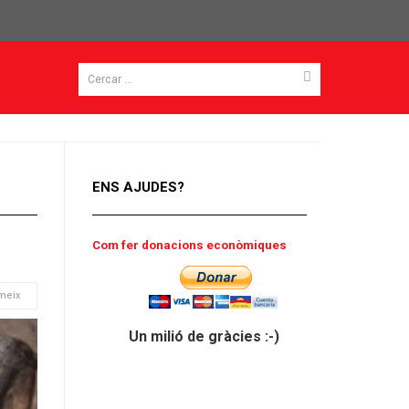
ENS AJUDES?
Com fer donacions econòmiques
meix
Un milió de gràcies :-)