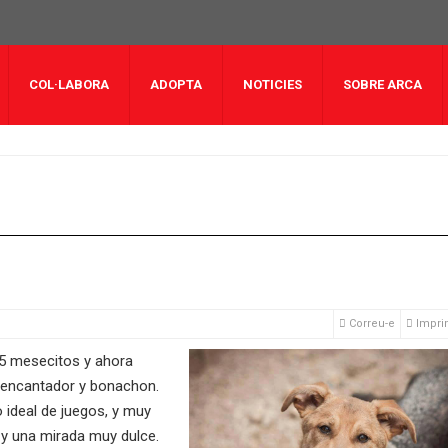
COL·LABORA
ADOPTA
NOTICIES
SOBRE ARCA
Correu-e
Impri
 5 mesecitos y ahora
 encantador y bonachon.
ideal de juegos, y muy
 y una mirada muy dulce.