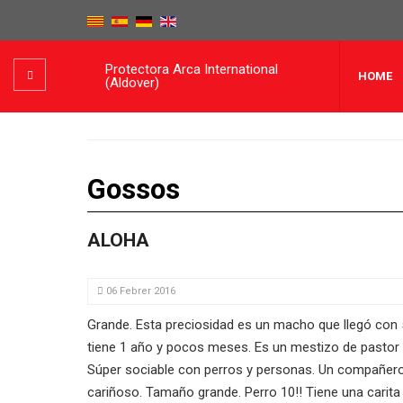
Protectora Arca International
HOME
(Aldover)
Gossos
ALOHA
06 Febrer 2016
Grande. Esta preciosidad es un macho que llegó con
tiene 1 año y pocos meses. Es un mestizo de pastor
Súper sociable con perros y personas. Un compañero 
cariñoso. Tamaño grande. Perro 10!! Tiene una carita