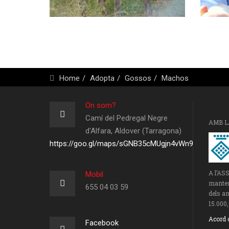
Home
Adopta
Gossos
Machos
On som?
Camí del Pedregal Negre
AMB L
d'Alfara, Aldover (Tarragona)
https://goo.gl/maps/sGNB35cMUgjn4vWn9
A l’AS
Mobil
manteni
655 04 03 59
dels an
15.000,
Acord 
Facebook