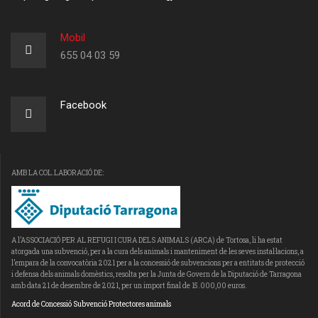
Mobil
655 04 03 59
Facebook
AMB LA COL.LABORACIÓ DE:
A l’ASSOCIACIÓ PER AL REFUGI I CURA DELS ANIMALS (ARCA) de Tortosa, li ha estat
atorgada una subvenció, per a la cura dels animals i manteniment de les seves instal·lacions, a
l’empara de la convocatòria 2021 per a la concessió de subvencions per a entitats de protecció
i defensa dels animals domèstics, resolta per la Junta de Govern de la Diputació de Tarragona
amb data 21 de desembre de 2021, per un import final de 15.000,00 euros.
Acord de Concessió Subvenció Protectores animals