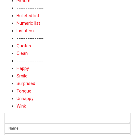
Picture
---------------
Bulleted list
Numeric list
List item
---------------
Quotes
Clean
---------------
Happy
Smile
Surprised
Tongue
Unhappy
Wink