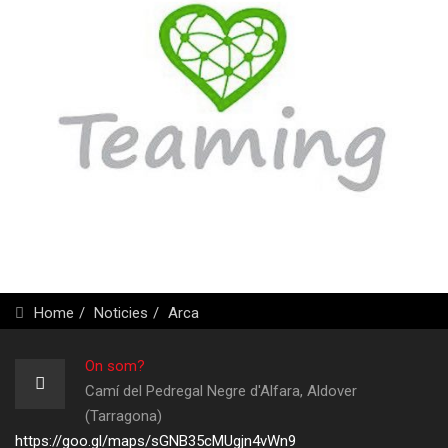
Home
Noticies
Arca
On som?
Camí del Pedregal Negre d'Alfara, Aldover
(Tarragona)
https://goo.gl/maps/sGNB35cMUgjn4vWn9