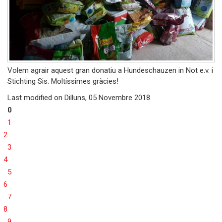
Volem agrair aquest gran donatiu a Hundeschauzen in Not e.v. i
Stichting Sis. Moltíssimes gràcies!
Last modified on
Dilluns, 05 Novembre 2018
0
1
2
3
4
5
6
7
8
9