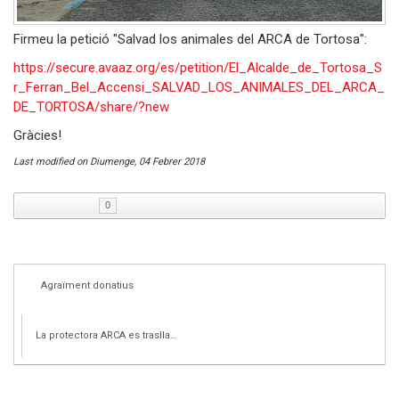
Firmeu la petició "Salvad los animales del ARCA de Tortosa":
https://secure.avaaz.org/es/petition/El_Alcalde_de_Tortosa_S
r_Ferran_Bel_Accensi_SALVAD_LOS_ANIMALES_DEL_ARCA_
DE_TORTOSA/share/?new
Gràcies!
Last modified on
Diumenge, 04 Febrer 2018
0
Agraïment donatius
La protectora ARCA es trasllada a Aldover després ...