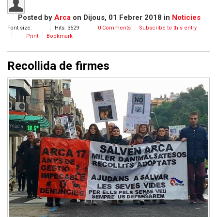
Posted
by
Arca
on
Dijous, 01 Febrer 2018
in
Noticies
Font size:
Hits: 3529
0 Comments
Subscribe to this entry
Print
Bookmark
Recollida de firmes