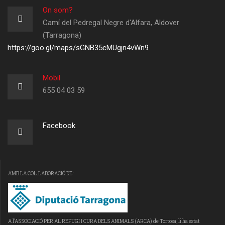
On som?
Camí del Pedregal Negre d'Alfara, Aldover
(Tarragona)
https://goo.gl/maps/sGNB35cMUgjn4vWn9
Mobil
655 04 03 59
Facebook
AMB LA COL.LABORACIÓ DE:
A l’ASSOCIACIÓ PER AL REFUGI I CURA DELS ANIMALS (ARCA) de Tortosa, li ha estat