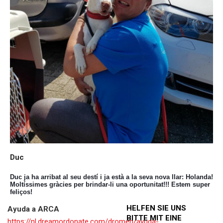
Duc
Duc ja ha arribat al seu destí i ja està a la seva nova llar: Holanda!
Moltíssimes gràcies per brindar-li una oportunitat!!! Estem super
feliços!
HELFEN SIE UNS
Ayuda a ARCA
BITTE MIT EINE
https://nl.dreamordonate.com/dromen/ayuda-