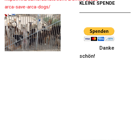
KLEINE SPENDE
arca-save-arca-dogs/
Danke
schön!