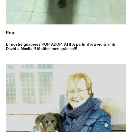
Pop
El nostre guaperes POP ADOPTAT!! A partir d'ara viurà amb
David a Maella!!! Moltíssimes gràcies!!!