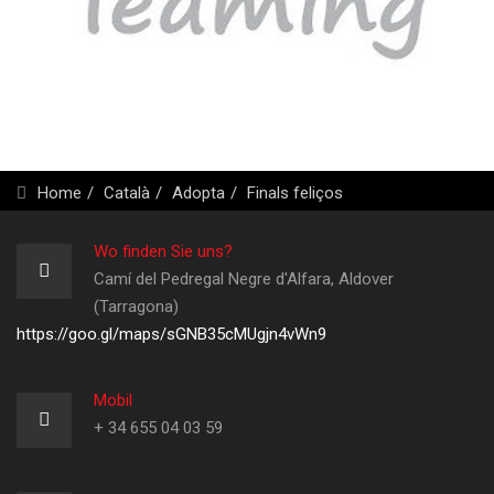
Home
Català
Adopta
Finals feliços
Wo finden Sie uns?
Camí del Pedregal Negre d'Alfara, Aldover
(Tarragona)
https://goo.gl/maps/sGNB35cMUgjn4vWn9
Mobil
+ 34 655 04 03 59