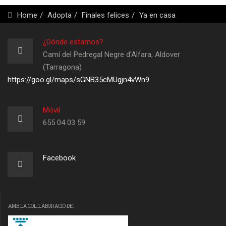
Home
Adopta
Finales felices
Ya en casa
¿Dónde estamos?
Camí del Pedregal Negre d'Alfara, Aldover
(Tarragona)
https://goo.gl/maps/sGNB35cMUgjn4vWn9
Móvil
655 04 03 59
Facebook
AMB LA COL.LABORACIÓ DE: