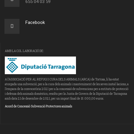
655 04 03 59
Facebook
AMB LA COL.LABORACIÓ DE:
A l’ASSOCIACIÓ PER AL REFUGI I CURA DELS ANIMALS (ARCA) de Tortosa, li ha estat
atorgada una subvenció, per a la cura dels animals i manteniment de les seves instal·lacions, a
l’empara de la convocatòria 2021 per a la concessió de subvencions per a entitats de protecció
i defensa dels animals domèstics, resolta per la Junta de Govern de la Diputació de Tarragona
amb data 21 de desembre de 2021, per un import final de 15.000,00 euros.
Acord de Concessió Subvenció Protectores animals