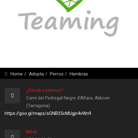
Home
Adopta
Perros
Hembras
¿Dónde estamos?
Camí del Pedregal Negre d'Alfara, Aldover
(Tarragona)
https://goo.gl/maps/sGNB35cMUgjn4vWn9
Móvil