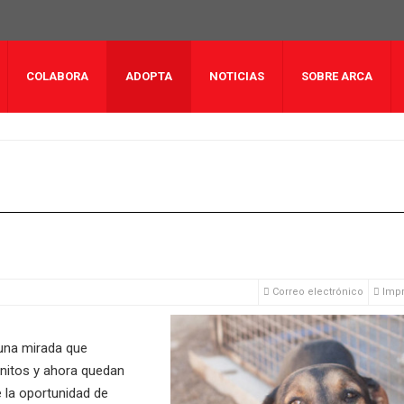
COLABORA
ADOPTA
NOTICIAS
SOBRE ARCA
Correo electrónico
Impr
una mirada que
anitos y ahora quedan
e la oportunidad de