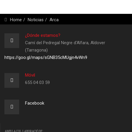
Home
Noticias
Arca
¿Dónde estamos?
Camí del Pedregal Negre d'Alfara, Aldover
(Tarragona)
https://goo.gl/maps/sGNB35cMUgjn4vWn9
Móvil
655 04 03 59
Facebook
AMB LA COL.LABORACIÓ DE: