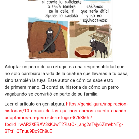
Adoptar un perro de un refugio es una responsabilidad que
no solo cambiará la vida de la criatura que llevarás a tu casa,
sino también la tuya. Este autor de cómics sabe esto
de primera mano. Él contó su historia de cómo un perro
vagabundo se convirtió en parte de su familia.
Leer el artículo en genial.guru:
https://genial.guru/inspiracion-
historias/10-cosas-de-las-que-nos-damos-cuenta-cuando-
adoptamos-un-perro-de-refugio-826860/?
fbclid=IwAR2XEBAV3kKJwT27lstC-_ang2sTvjy6ZmvbNTg-
BTtf_QTnuu9Bc9Eh8uE