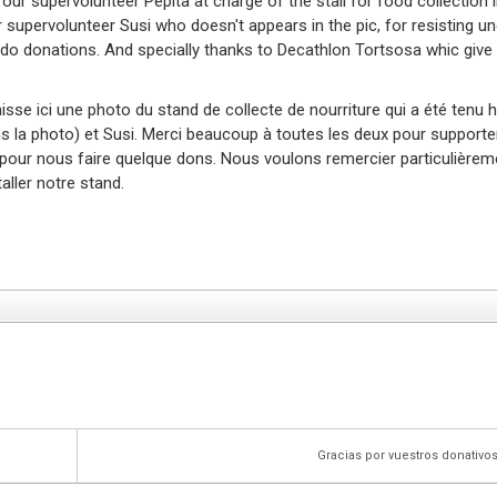
ur supervolunteer Pepita at charge of the stall for food collection 
 supervolunteer Susi who doesn't appears in the pic, for resisting u
 do donations. And specially thanks to Decathlon Tortsosa whic give
sse ici une photo du stand de collecte de nourriture qui a été tenu h
 la photo) et Susi. Merci beaucoup à toutes les deux pour supporte
u pour nous faire quelque dons. Nous voulons remercier particulièrem
aller notre stand.
Gracias por vuestros donativos