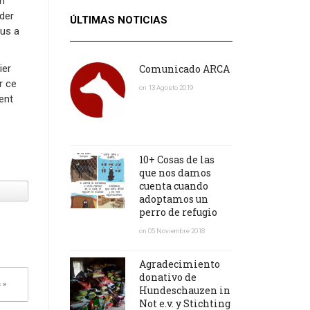
in
nder
ÚLTIMAS NOTICIAS
 us a
ier
Comunicado ARCA
r ce
on 13 Agosto 2019
ent
10+ Cosas de las
que nos damos
cuenta cuando
adoptamos un
perro de refugio
on 05 Noviembre 2018
Agradecimiento
donativo de
 »
Hundeschauzen in
Not e.v. y Stichting