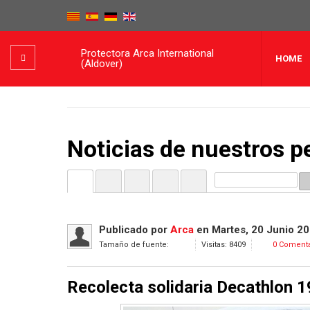
Protectora Arca International
HOME
(Aldover)
Noticias de nuestros p
Inicio
Categorías
Etiquetas
Bloggers
Blogs de Equipo
Publicado
por
Arca
en
Martes, 20 Junio 2
Tamaño de fuente:
Visitas: 8409
0 Comenta
Recolecta solidaria Decathlon 1