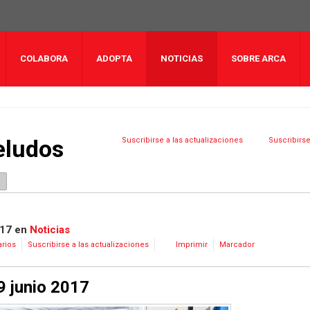
COLABORA
ADOPTA
NOTICIAS
SOBRE ARCA
eludos
Suscribirse a las actualizaciones
Suscribirse
017
en
Noticias
rios
Suscribirse a las actualizaciones
Imprimir
Marcador
9 junio 2017