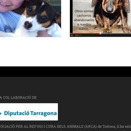
A COL.LABORACIÓ DE:
SOCIACIÓ PER AL REFUGI I CURA DELS ANIMALS (ARCA) de Tortosa, li ha estat a