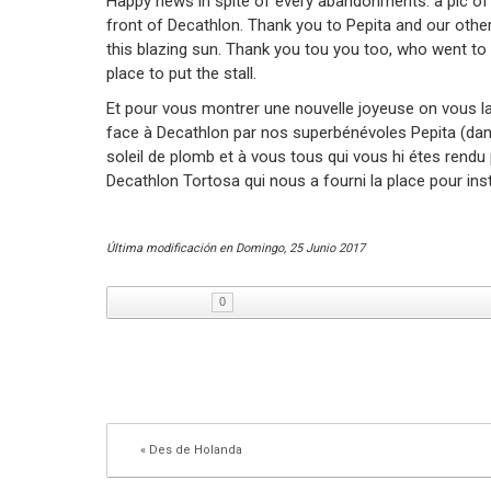
Happy news in spite of every abandonments: a pic of o
front of Decathlon. Thank you to Pepita and our other
this blazing sun. Thank you tou you too, who went to
place to put the stall.
Et pour vous montrer une nouvelle joyeuse on vous lai
face à Decathlon par nos superbénévoles Pepita (dans
soleil de plomb et à vous tous qui vous hi étes rend
Decathlon Tortosa qui nous a fourni la place pour inst
Última modificación en
Domingo, 25 Junio 2017
0
« Des de Holanda