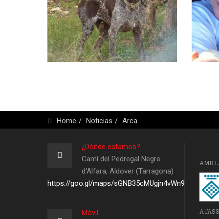
Home
Noticias
Arca
¿Dónde estamos?
Camí del Pedregal Negre
AMB L
d'Alfara, Aldover (Tarragona)
https://goo.gl/maps/sGNB35cMUgjn4vWn9
A l’AS
Móvil