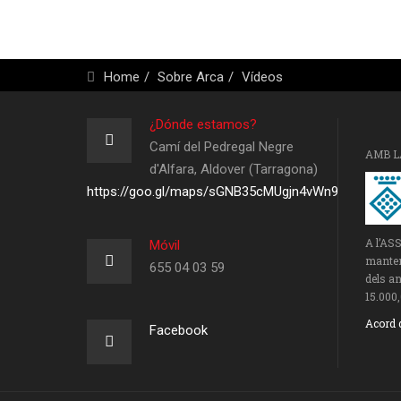
Home
Sobre Arca
Vídeos
¿Dónde estamos?
Camí del Pedregal Negre
AMB L
d'Alfara, Aldover (Tarragona)
https://goo.gl/maps/sGNB35cMUgjn4vWn9
A l’AS
Móvil
manteni
655 04 03 59
dels an
15.000,
Acord 
Facebook