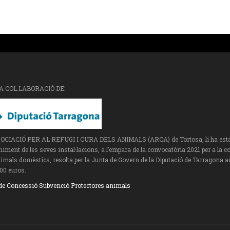
A COL.LABORACIÓ DE:
SOCIACIÓ PER AL REFUGI I CURA DELS ANIMALS (ARCA) de Tortosa, li ha estat a
ment de les seves instal·lacions, a l’empara de la convocatòria 2021 per a la c
imals domèstics, resolta per la Junta de Govern de la Diputació de Tarragona a
00 euros.
de Concessió Subvenció Protectores animals