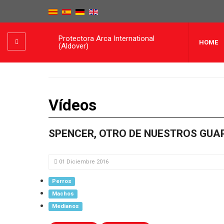
Protectora Arca International
HOME
(Aldover)
Vídeos
SPENCER, OTRO DE NUESTROS GUAP
01 Diciembre 2016
Perros
Machos
Medianos