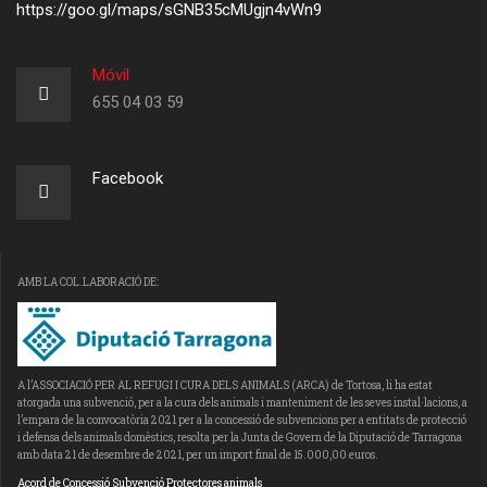
https://goo.gl/maps/sGNB35cMUgjn4vWn9
Móvil
655 04 03 59
Facebook
AMB LA COL.LABORACIÓ DE:
A l’ASSOCIACIÓ PER AL REFUGI I CURA DELS ANIMALS (ARCA) de Tortosa, li ha estat
atorgada una subvenció, per a la cura dels animals i manteniment de les seves instal·lacions, a
l’empara de la convocatòria 2021 per a la concessió de subvencions per a entitats de protecció
i defensa dels animals domèstics, resolta per la Junta de Govern de la Diputació de Tarragona
amb data 21 de desembre de 2021, per un import final de 15.000,00 euros.
Acord de Concessió Subvenció Protectores animals