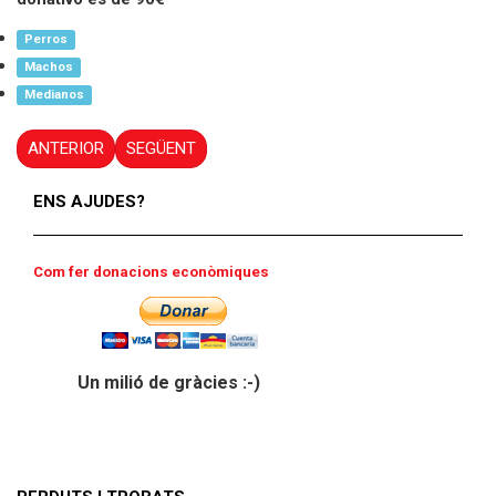
Perros
Machos
Medianos
ANTERIOR
SEGÜENT
ENS AJUDES?
Com fer donacions econòmiques
Un milió de gràcies :-)