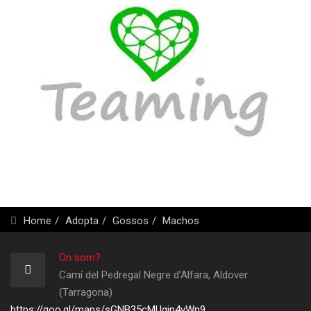
Home
Adopta
Gossos
Machos
On som?
Camí del Pedregal Negre d'Alfara, Aldover
(Tarragona)
https://goo.gl/maps/sGNB35cMUgjn4vWn9