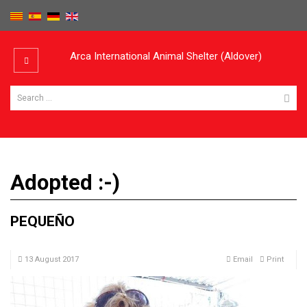
Arca International Animal Shelter (Aldover)
Adopted :-)
PEQUEÑO
13 August 2017
Email
Print