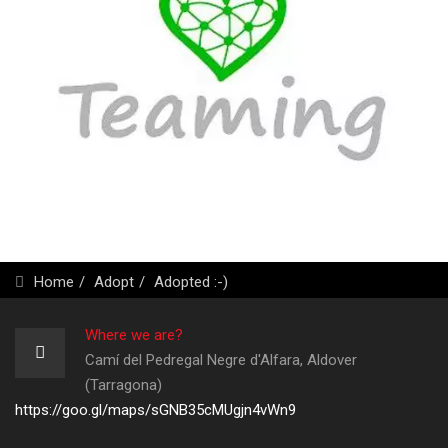
Home
Adopt
Adopted :-)
Where we are?
Camí del Pedregal Negre d'Alfara, Aldover
(Tarragona)
https://goo.gl/maps/sGNB35cMUgjn4vWn9