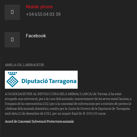
Mobile phone
+34 655 04 03 59
Facebook
AMB LA COL.LABORACIÓ DE:
A l’ASSOCIACIÓ PER AL REFUGI I CURA DELS ANIMALS (ARCA) de Tortosa, li ha estat
atorgada una subvenció, per a la cura dels animals i manteniment de les seves instal·lacions, a
l’empara de la convocatòria 2021 per a la concessió de subvencions per a entitats de protecció
i defensa dels animals domèstics, resolta per la Junta de Govern de la Diputació de Tarragona
amb data 21 de desembre de 2021, per un import final de 15.000,00 euros.
Acord de Concessió Subvenció Protectores animals