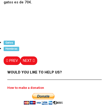
gatos es de 70€.
Gatos
Hembras
PREV
NEXT
WOULD YOU LIKE TO HELP US?
How to make a donation