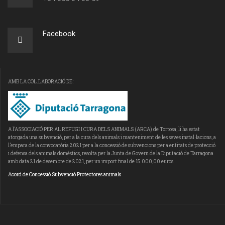
Facebook
AMB LA COL.LABORACIÓ DE:
A l’ASSOCIACIÓ PER AL REFUGI I CURA DELS ANIMALS (ARCA) de Tortosa, li ha estat
atorgada una subvenció, per a la cura dels animals i manteniment de les seves instal·lacions, a
l’empara de la convocatòria 2021 per a la concessió de subvencions per a entitats de protecció
i defensa dels animals domèstics, resolta per la Junta de Govern de la Diputació de Tarragona
amb data 21 de desembre de 2021, per un import final de 15.000,00 euros.
Acord de Concessió Subvenció Protectores animals