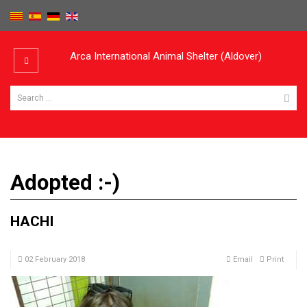
Arca International Animal Shelter (Aldover)
Adopted :-)
HACHI
02 February 2018
Email
Print