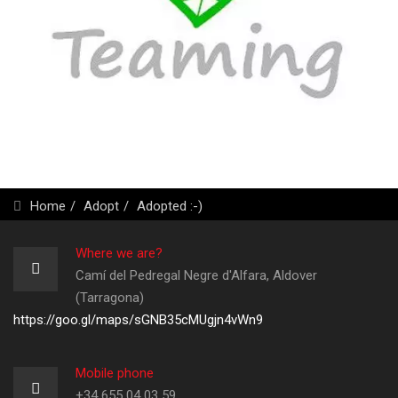
Home
Adopt
Adopted :-)
Where we are?
Camí del Pedregal Negre d'Alfara, Aldover
(Tarragona)
https://goo.gl/maps/sGNB35cMUgjn4vWn9
Mobile phone
+34 655 04 03 59