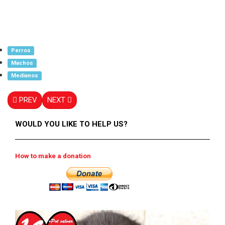
Perros
Machos
Medianos
PREV
NEXT
WOULD YOU LIKE TO HELP US?
How to make a donation