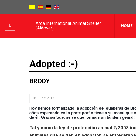
Arca International Animal Shelter
HOME
(Aldover)
Adopted :-)
BRODY
08 June 2018
Hoy hemos formalizado la adopción del guaperas de Br
años esperando en la prote porfin tiene a su mami que 
de él! Gracias Sue, se ve que formais un tándem genial!
Tal y como la ley de protección animal 2/2008 ind
animales que se den en adopción se entregaran 