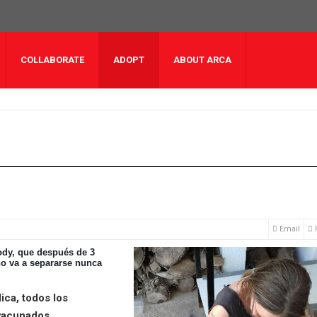
COLLABORATE
ADOPT
ABOUT ARCA
Email
ody, que después de 3
no va a separarse nunca
ica, todos los
vacunados,