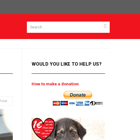
WOULD YOU LIKE TO HELP US?
How to make a donation
Print