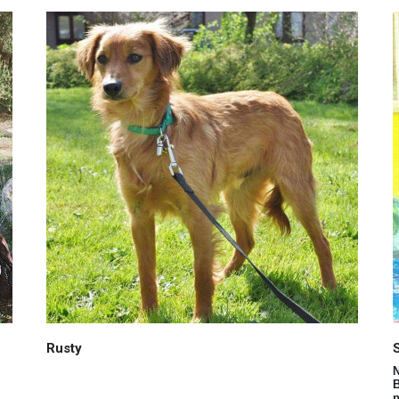
Rusty
N
B
p