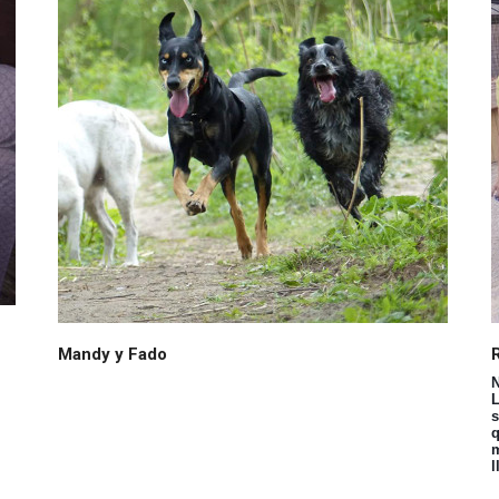
Mandy y Fado
N
L
s
q
m
l