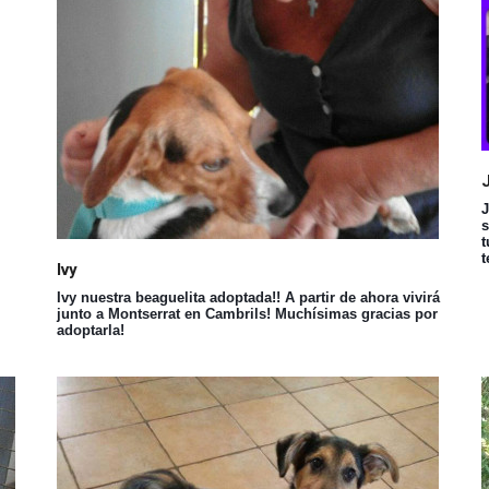
J
s
t
t
Ivy
Ivy nuestra beaguelita adoptada!! A partir de ahora vivirá
junto a Montserrat en Cambrils! Muchísimas gracias por
adoptarla!