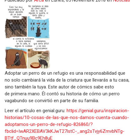
Publicado
por
Arca
en
Lunes, 05 Noviembre 2018
en
Noticias
Adoptar un perro de un refugio es una responsabilidad que
no solo cambiará la vida de la criatura que llevarás a tu casa,
sino también la tuya. Este autor de cómics sabe esto
de primera mano. Él contó su historia de cómo un perro
vagabundo se convirtió en parte de su familia.
Leer el artículo en genial.guru:
https://genial.guru/inspiracion-
historias/10-cosas-de-las-que-nos-damos-cuenta-cuando-
adoptamos-un-perro-de-refugio-826860/?
fbclid=IwAR2XEBAV3kKJwT27lstC-_ang2sTvjy6ZmvbNTg-
BTtf_QTnuu9Bc9Eh8uE