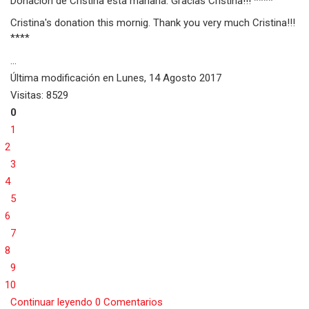
Donación de Cristina esta mañana. Gracias Cristina!!! ****
Cristina's donation this mornig. Thank you very much Cristina!!!
****
...
Última modificación en
Lunes, 14 Agosto 2017
Visitas: 8529
0
1
2
3
4
5
6
7
8
9
10
Continuar leyendo
0 Comentarios