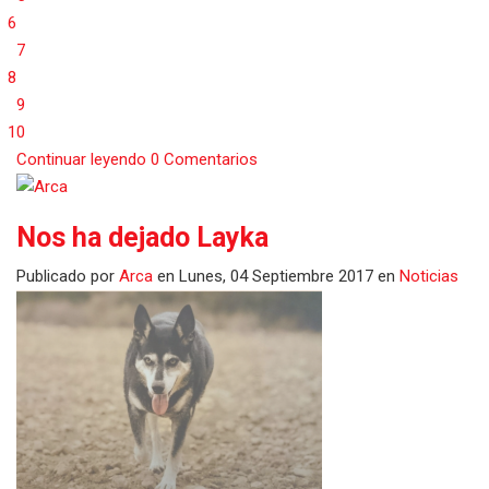
6
7
8
9
10
Continuar leyendo
0 Comentarios
Nos ha dejado Layka
Publicado
por
Arca
en
Lunes, 04 Septiembre 2017
en
Noticias