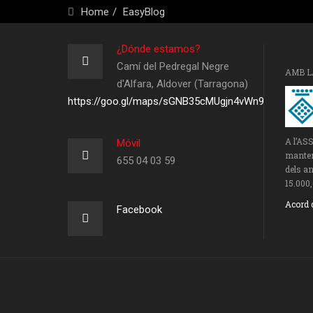
Home
EasyBlog
¿Dónde estamos?
Camí del Pedregal Negre
AMB L
d'Alfara, Aldover (Tarragona)
https://goo.gl/maps/sGNB35cMUgjn4vWn9
A l’AS
Móvil
manteni
655 04 03 59
dels an
15.000,
Acord 
Facebook