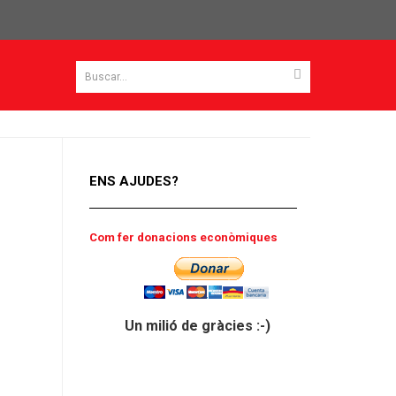
ENS AJUDES?
Com fer donacions econòmiques
Un milió de gràcies :-)