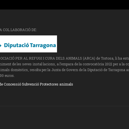
A COL.LABORACIÓ DE:
SOCIACIÓ PER AL REFUGI I CURA DELS ANIMALS (ARCA) de Tortosa, li ha estat a
ment de les seves instal·lacions, a l’empara de la convocatòria 2021 per a la c
imals domèstics, resolta per la Junta de Govern de la Diputació de Tarragona a
00 euros.
de Concessió Subvenció Protectores animals