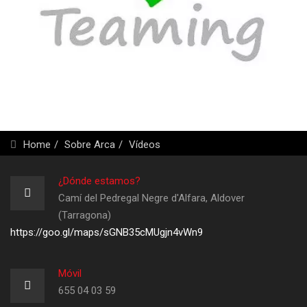
Home
Sobre Arca
Vídeos
¿Dónde estamos?
Camí del Pedregal Negre d'Alfara, Aldover
(Tarragona)
https://goo.gl/maps/sGNB35cMUgjn4vWn9
Móvil
655 04 03 59