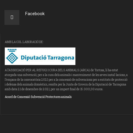
Facebook
AMB LA COL.LABORACIÓ DE:
A l’ASSOCIACIÓ PER AL REFUGI I CURA DELS ANIMALS (ARCA) de Tortosa, li ha estat
atorgada una subvenció, per a la cura dels animals i manteniment de les seves instal·lacions, a
l’empara de la convocatòria 2021 per a la concessió de subvencions per a entitats de protecció
i defensa dels animals domèstics, resolta per la Junta de Govern de la Diputació de Tarragona
amb data 21 de desembre de 2021, per un import final de 15.000,00 euros.
Acord de Concessió Subvenció Protectores animals