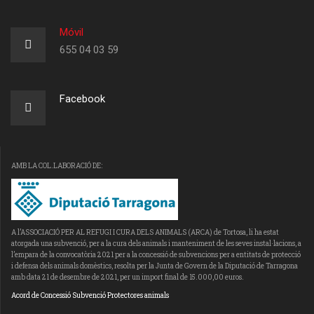
Móvil
655 04 03 59
Facebook
AMB LA COL.LABORACIÓ DE:
A l’ASSOCIACIÓ PER AL REFUGI I CURA DELS ANIMALS (ARCA) de Tortosa, li ha estat
atorgada una subvenció, per a la cura dels animals i manteniment de les seves instal·lacions, a
l’empara de la convocatòria 2021 per a la concessió de subvencions per a entitats de protecció
i defensa dels animals domèstics, resolta per la Junta de Govern de la Diputació de Tarragona
amb data 21 de desembre de 2021, per un import final de 15.000,00 euros.
Acord de Concessió Subvenció Protectores animals