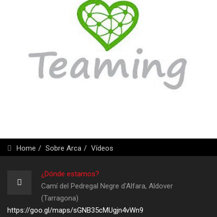
Home
Sobre Arca
Vídeos
¿Dónde estamos?
Camí del Pedregal Negre d'Alfara, Aldover
(Tarragona)
https://goo.gl/maps/sGNB35cMUgjn4vWn9