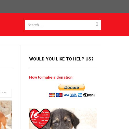
WOULD YOU LIKE TO HELP US?
How to make a donation
Print