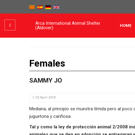
Arca International Animal Shelter
HOME
(Aldover)
Females
SAMMY JO
02 April 2018
Mediana, al principio se muestra tímida pero al poco
juguetona y cariñosa.
Tal y como la ley de protección animal 2/2008 ind
animales que se den en adopción se entregaran 