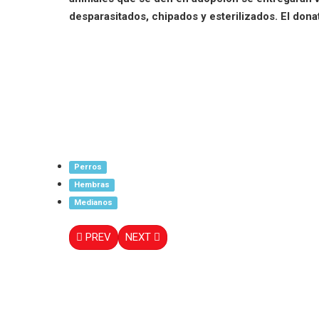
desparasitados, chipados y esterilizados. El dona
Perros
Hembras
Medianos
PREV
NEXT