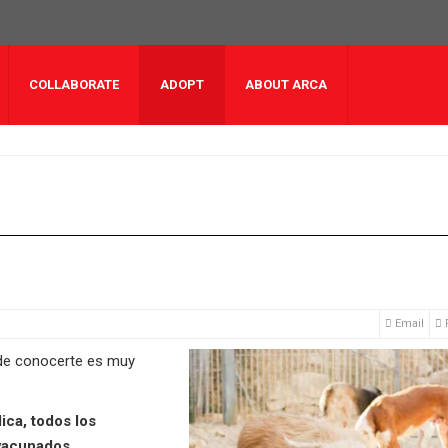
COLLABORATE
ADOPT
ABOUT ARCA
Email
 de conocerte es muy
ica, todos los
vacunados,